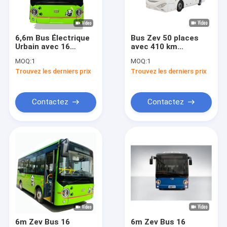
Visite de l'usine
Contrôle de la qualité
6,6m Bus Électrique
Bus Zev 50 places
Urbain avec 16
avec 410 km
Nous contacter
Sièges et une
d'autonomie et
MOQ:
1
MOQ:
1
Vitesse Maximale de
batterie de 238,06
Trouvez les derniers prix
Trouvez les derniers prix
69 km/h pour un
kWh pour le
Nouvelles
Transport Électrique
transport de
Efficace
passagers électrique
longue distance
Les affaires
Contactez
Contactez
Le blog
Demandez un devis
Zev Bus
Autobus électrique de ville
6m Zev Bus 16
6m Zev Bus 16