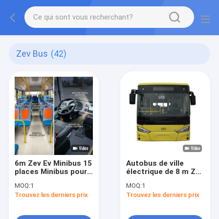
Zev Bus
(42)
6m Zev Ev Minibus 15
Autobus de ville
places Minibus pour
électrique de 8 m Zev
le service de
Bus 28 places
MOQ:
1
MOQ:
1
transport en
Transports en bus
Trouvez les derniers prix
Trouvez les derniers prix
commun
public