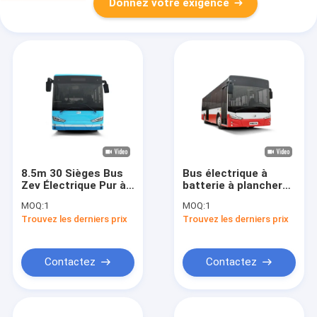
Donnez votre exigence
8.5m 30 Sièges Bus
Bus électrique à
Zev Électrique Pur à
batterie à plancher
Conduite à Gauche
bas de 10 m Zev avec
MOQ:
1
MOQ:
1
avec Climatiseur
30 sièges et une
Trouvez les derniers prix
Trouvez les derniers prix
autonomie de 270 km
pour le transport
urbain
Contactez
Contactez