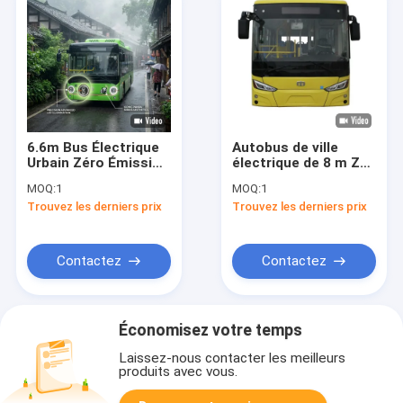
6.6m Bus Électrique
Autobus de ville
Urbain Zéro Émission
électrique de 8 m Zev
ZEV 24 Places pour le
Bus 28 places
MOQ:
1
MOQ:
1
Transport Urbain
Transports en bus
Trouvez les derniers prix
Trouvez les derniers prix
public
Contactez
Contactez
Économisez votre temps
Laissez-nous contacter les meilleurs
produits avec vous.