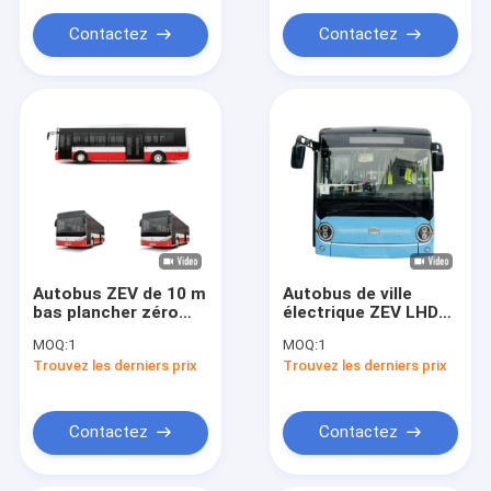
Autobus de Fuel Cell d'hydrogène
Kcal/H
Contactez
Contactez
Voiturettes de golf personnalisées
Camion minier électrique
Véhicule d'assainissement
Autobus ZEV de 10 m
Autobus de ville
bas plancher zéro
électrique ZEV LHD
émission Autobus
de 24 places avec
MOQ:
1
MOQ:
1
urbain électrique de
122,2 kWh d'émission
Trouvez les derniers prix
Trouvez les derniers prix
30 places pour le
zéro
transport urbain
Contactez
Contactez