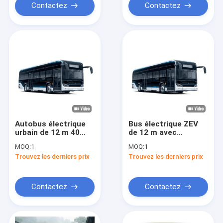
Contactez
Contactez
Autobus électrique
Bus électrique ZEV
urbain de 12 m 40
de 12 m avec
places avec
suspension
MOQ:
1
MOQ:
1
suspension
pneumatique et
Trouvez les derniers prix
Trouvez les derniers prix
pneumatique et
batterie de 350,07
recharge rapide
kWh pour le
transport
Contactez
Contactez