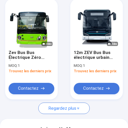
Zev Bus Bus
12m ZEV Bus Bus
Électrique Zéro
électrique urbain
Émission avec
avec batterie de
MOQ:
1
MOQ:
1
Batterie de 122,2
350,07 kWh et
Trouvez les derniers prix
Trouvez les derniers prix
kWh et 16 Sièges
capacité de 39
pour le Transport en
places pour le
Mini-Ville
transport urbain
Contactez
Contactez
Regardez plus