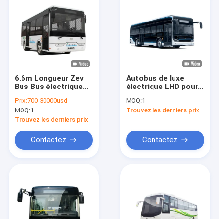
6.6m Longueur Zev
Autobus de luxe
Bus Bus électrique
électrique LHD pour
de passagers à 69
36 passagers avec
Prix:
700-30000usd
MOQ:
1
km/h de vitesse
empattement de 12
MOQ:
1
Trouvez les derniers prix
maximale et 35
m et 6200 mm pour
passagers de
des déplacements
Trouvez les derniers prix
capacité
urbains confortables
Contactez
Contactez
À la maison
Produits
À propos de nous