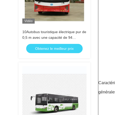
Vidéo
10Autobus touristique électrique pur de
0,5 m avec une capacité de 94
passagers, une batterie de 268,7 Kwh
Obtenez le meilleur prix
et une puissance maximale de 240 kW
Caractér
générale