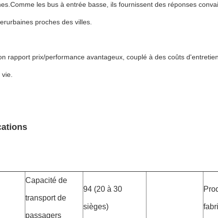
nes.Comme les bus à entrée basse, ils fournissent des réponses convain
nterurbaines proches des villes.
n rapport prix/performance avantageux, couplé à des coûts d'entretien 
 vie.
cations
Capacité de
94 (20 à 30
Prod
transport de
sièges)
fabr
passagers