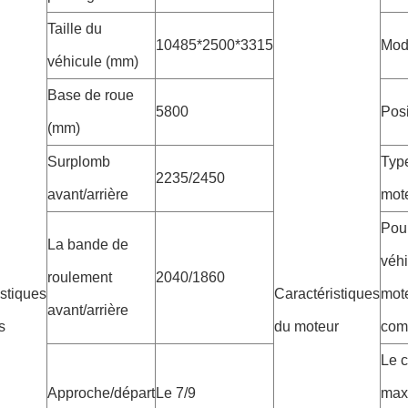
Taille du
10485*2500*3315
Mod
véhicule (mm)
Base de roue
5800
Posi
(mm)
Surplomb
Typ
2235/2450
avant/arrière
mot
Pour
La bande de
véhi
roulement
2040/1860
istiques
Caractéristiques
mot
avant/arrière
s
du moteur
com
Le 
Approche/départ
Le 7/9
max