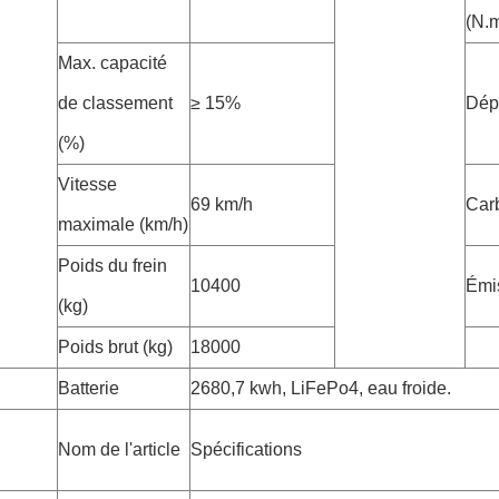
(N.
Max. capacité
de classement
≥ 15%
Dép
(%)
Vitesse
69 km/h
Car
maximale (km/h)
Poids du frein
10400
Émi
(kg)
Poids brut (kg)
18000
Batterie
2680,7 kwh, LiFePo4, eau froide.
Nom de l'article
Spécifications