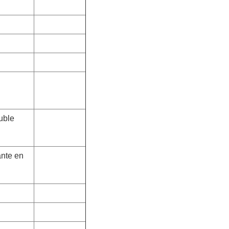
ouble
ante en