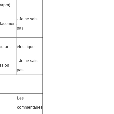
m/rpm)
- Je ne sais
lacement
pas.
burant
électrique
- Je ne sais
ssion
pas.
Les
commentaires