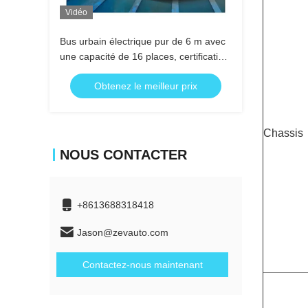
Vidéo
Bus urbain électrique pur de 6 m avec
une capacité de 16 places, certification
norme UE et longue autonomie
Obtenez le meilleur prix
Chassis
NOUS CONTACTER
+8613688318418
Jason@zevauto.com
Contactez-nous maintenant