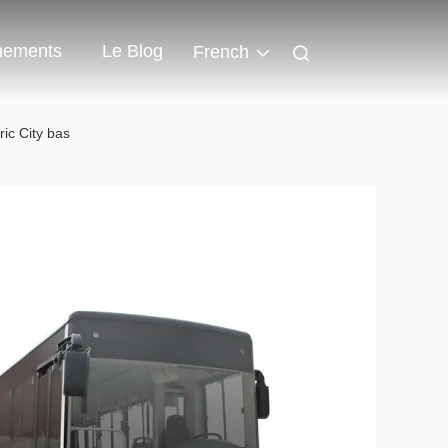
nements
Le Blog
French
ic City bas