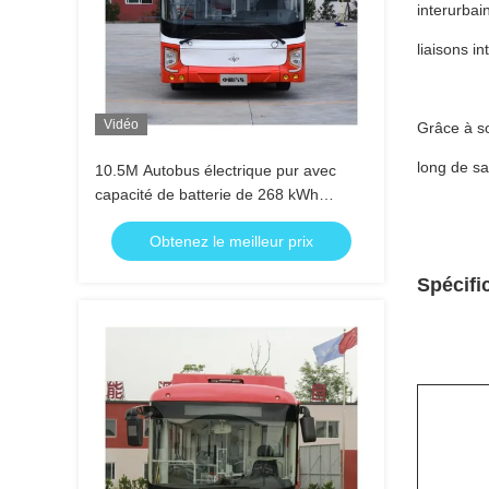
interurbai
liaisons i
Vidéo
Grâce à so
long de sa
10.5M Autobus électrique pur avec
capacité de batterie de 268 kWh
longue distance ≥ 250 km et
Obtenez le meilleur prix
conception basse entrée
Spécifi