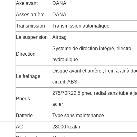
Axe avant
DANA
Asses arrière
DANA
Transmission
Transmission automatique
La suspension
Airbag
Système de direction intégré, électro-
Direction
hydraulique
Disque avant et arrière ; frein à air à d
Le freinage
circuit, ABS
275/70R22.5 pneu radial sans tube à j
Pneus
acier
Batterie
Type sans maintenance
AC
28000 kcal/h