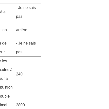
- Je ne sais
èle
pas.
tion
arrière
e de
- Je ne sais
eur
pas.
 les
cules à
240
eur à
bustion
couple
imal
2800